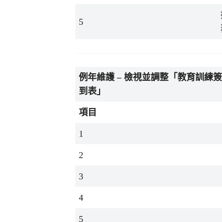
5
例年維護
–
檢視並調整「教育訓練
到表」
項目
1
2
3
4
5