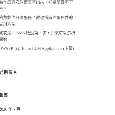
為什麼資安政策寫得出來，卻總是做不下
去？
釣魚郵件日漸猖獗？教你辨識詐騙信件的
實用方法
資安法／ISMS 啟動第一步，原來可以這樣
開始
OWASP Top 10 for LLM Applications (下篇)
近期留言
彙整
2026 年 7 月