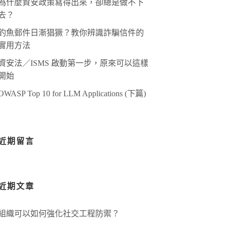
為什麼資安政策寫得出來，卻總是做不下
去？
釣魚郵件日漸猖獗？教你辨識詐騙信件的
實用方法
資安法／ISMS 啟動第一步，原來可以這樣
開始
OWASP Top 10 for LLM Applications (下篇)
近期留言
近期文章
組織可以如何強化社交工程防禦？