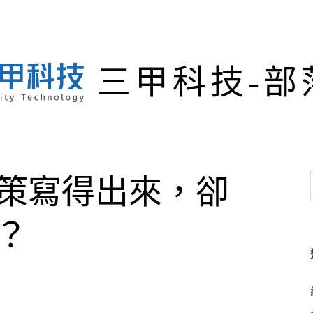
三甲科技-部
策寫得出來，卻
？