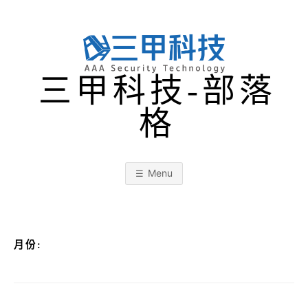
Skip
to
content
三甲科技-部落
格
Menu
月份: