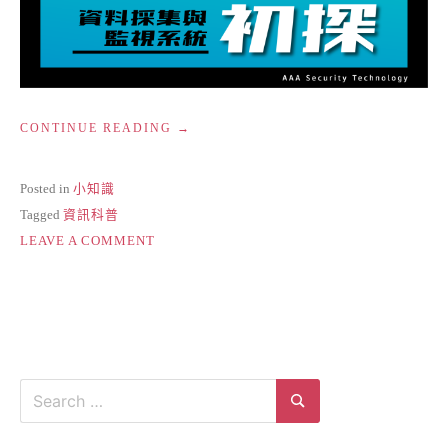
“SCADA
CONTINUE READING
初
探
—
Posted in
小知識
資
Tagged
資訊科普
料
ON
採
LEAVE A COMMENT
集
SCADA
與
初
監
探
視
—
系
資
統”
料
採
Search
集
for:
與
Search
監