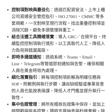
控制項對映與最佳化
：透過匹配資安法、上市上櫃
公司資通安全管控指引、ISO 27001、CMMC 等多
套規範，一次對映至現行流程，找出重疊控制項並
消除冗餘，避免多頭管理與重工。
結合法遵工具精確落實
：導入 GRC／合規平台，持
續監控控制項執行情形，以工具取代人工，降低人
力負荷與錯漏風險。
即時多通道通知
：透過系統、Teams、Email、
Line、Telegram等管道即刻通知與告警，確保相關
人員在黃金時效內處理。
細化落實指引
：將每項控制項拆解為明確任務與
SOP，附範例與執行步驟，讓尚缺經驗或專業背景
的人員也能按表操課，降低人才門檻並提升執行一
致性。
集中佐證管理
：將所有稽核佐證集中保存，並加上
時間戳與版本控管，隨時支援抽查與秒級彙報。除