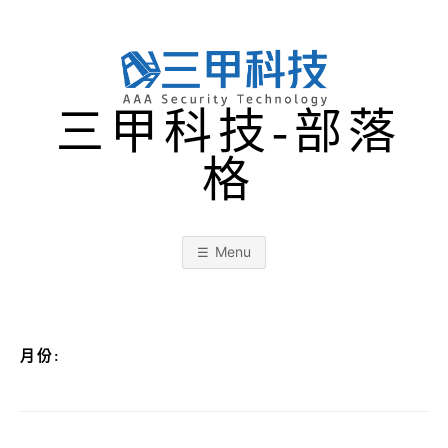
Skip
to
content
三甲科技-部落
格
Menu
月份: