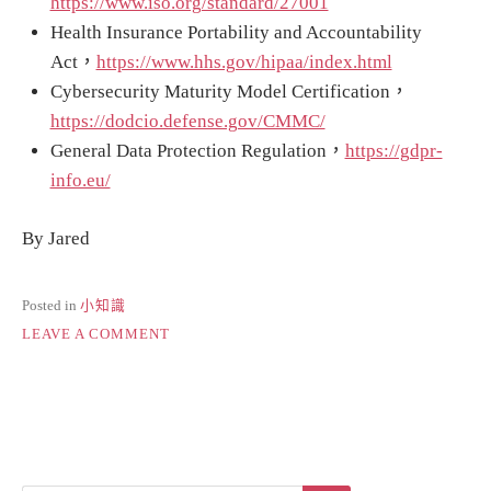
https://www.iso.org/standard/27001
Health Insurance Portability and Accountability
Act，
https://www.hhs.gov/hipaa/index.html
Cybersecurity Maturity Model Certification，
https://dodcio.defense.gov/CMMC/
General Data Protection Regulation，
https://gdpr-
info.eu/
By Jared
Posted in
小知識
ON
LEAVE A COMMENT
持
續
合
規
監
控
(CONTINUOUS