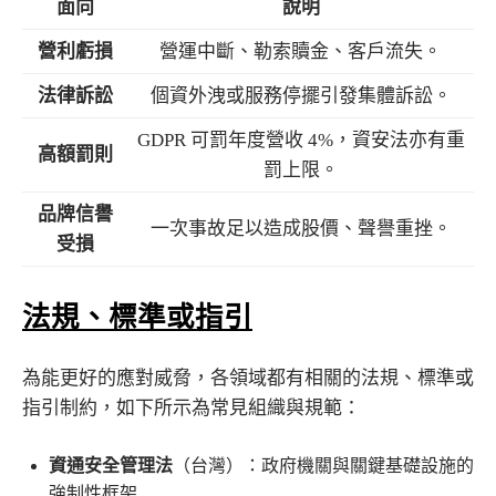
面向
說明
營利虧損
營運中斷、勒索贖金、客戶流失。
法律訴訟
個資外洩或服務停擺引發集體訴訟。
GDPR 可罰年度營收 4%，資安法亦有重
高額罰則
罰上限。
品牌信譽
一次事故足以造成股價、聲譽重挫。
受損
法規、標準或指引
為能更好的應對威脅，各領域都有相關的法規、標準或
指引制約，如下所示為常見組織與規範：
資通安全管理法
（台灣）：政府機關與關鍵基礎設施的
強制性框架