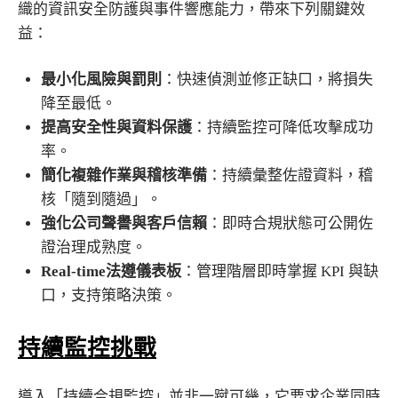
織的資訊安全防護與事件響應能力，帶來下列關鍵效
益：
最小化風險與罰則
：快速偵測並修正缺口，將損失
降至最低。
提高安全性與資料保護
：持續監控可降低攻擊成功
率。
簡化複雜作業與稽核準備
：持續彙整佐證資料，稽
核「隨到隨過」。
強化公司聲譽與客戶信賴
：即時合規狀態可公開佐
證治理成熟度。
Real-time
法遵儀表板
：管理階層即時掌握 KPI 與缺
口，支持策略決策。
持續監控挑戰
導入「持續合規監控」並非一蹴可幾，它要求企業同時