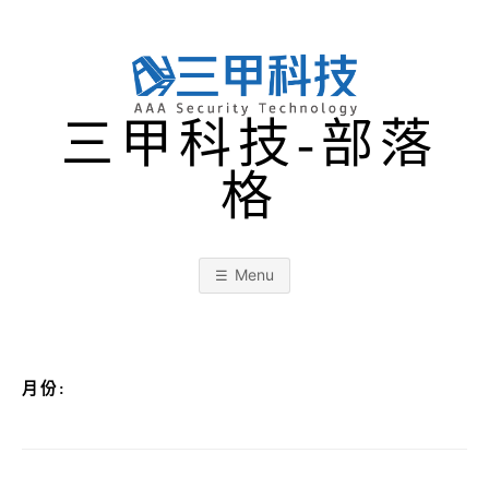
Skip
to
content
三甲科技-部落
格
Menu
月份: