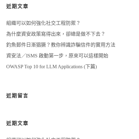
軟
弱
近期文章
體
點！”
－
GIT
組織可以如何強化社交工程防禦？
發
現
為什麼資安政策寫得出來，卻總是做不下去？
重
大
釣魚郵件日漸猖獗？教你辨識詐騙信件的實用方法
弱
資安法／ISMS 啟動第一步，原來可以這樣開始
點！
OWASP Top 10 for LLM Applications (下篇)
近期留言
近期文章