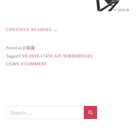
“[弱
CONTINUE READING
點
警
示]
Posted in
小知識
著
Tagged
CVE-2018-17456
,
GIT SUBMODULES
名
ON
的
LEAVE A COMMENT
版
[弱
本
點
控
警
管
示]
軟
著
體
名
－
的
Search
GIT
版
發
for:
本
Search
現
控
重
管
大