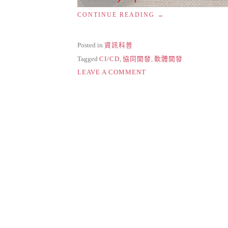
“團
CONTINUE READING
隊
協
同
Posted in
資訊科普
開
Tagged
CI/CD
,
協同開發
,
軟體開發
發
ON
的
LEAVE A COMMENT
好
團
夥
隊
伴
協
–
同
CI/CD”
開
發
的
好
夥
伴
–
CI/CD