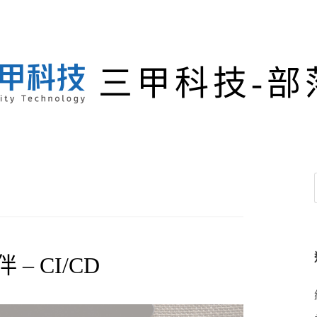
三甲科技-部
 CI/CD