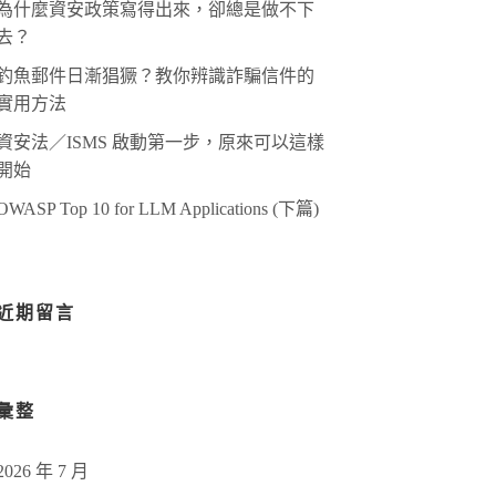
為什麼資安政策寫得出來，卻總是做不下
去？
釣魚郵件日漸猖獗？教你辨識詐騙信件的
實用方法
資安法／ISMS 啟動第一步，原來可以這樣
開始
OWASP Top 10 for LLM Applications (下篇)
近期留言
彙整
2026 年 7 月