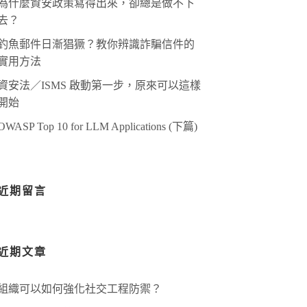
為什麼資安政策寫得出來，卻總是做不下
去？
釣魚郵件日漸猖獗？教你辨識詐騙信件的
實用方法
資安法／ISMS 啟動第一步，原來可以這樣
開始
OWASP Top 10 for LLM Applications (下篇)
近期留言
近期文章
組織可以如何強化社交工程防禦？