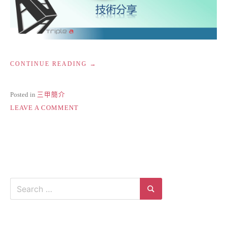
“AAA
CONTINUE READING
的
能
量
Posted in
三甲簡介
循
ON
LEAVE A COMMENT
環”
AAA
的
能
量
循
環
Search
for:
Search