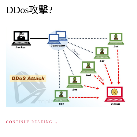
DDos攻擊?
“DDOS
CONTINUE READING
攻
擊?”