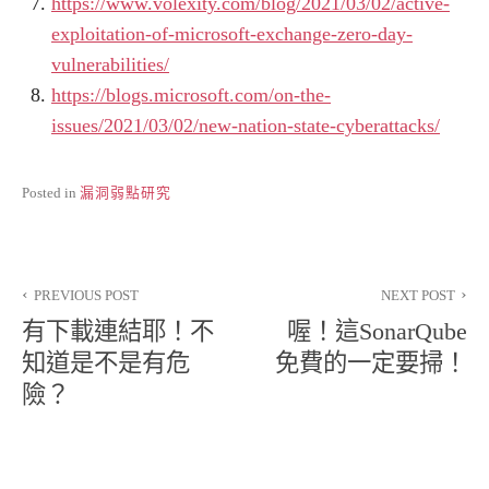
https://www.volexity.com/blog/2021/03/02/active-
exploitation-of-microsoft-exchange-zero-day-
vulnerabilities/
https://blogs.microsoft.com/on-the-
issues/2021/03/02/new-nation-state-cyberattacks/
Posted in
漏洞弱點研究
文
PREVIOUS POST
NEXT POST
章
有下載連結耶！不
喔！這SonarQube
導
知道是不是有危
免費的一定要掃！
險？
覽