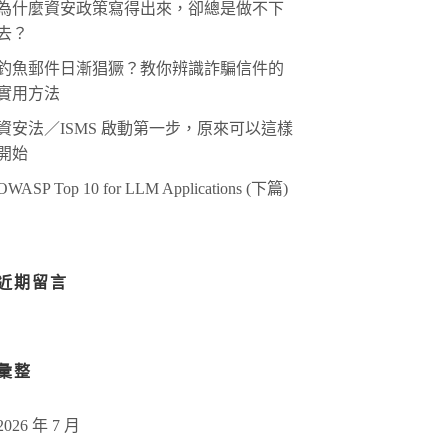
為什麼資安政策寫得出來，卻總是做不下
去？
釣魚郵件日漸猖獗？教你辨識詐騙信件的
實用方法
資安法／ISMS 啟動第一步，原來可以這樣
開始
OWASP Top 10 for LLM Applications (下篇)
近期留言
彙整
2026 年 7 月