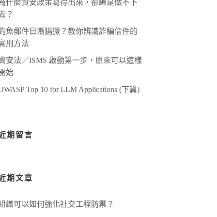
為什麼資安政策寫得出來，卻總是做不下
去？
釣魚郵件日漸猖獗？教你辨識詐騙信件的
實用方法
資安法／ISMS 啟動第一步，原來可以這樣
開始
OWASP Top 10 for LLM Applications (下篇)
近期留言
近期文章
組織可以如何強化社交工程防禦？