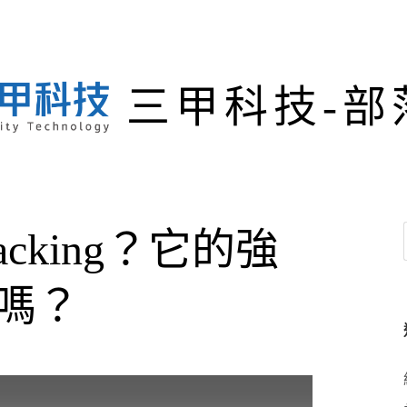
三甲科技-部
Hacking？它的強
嗎？