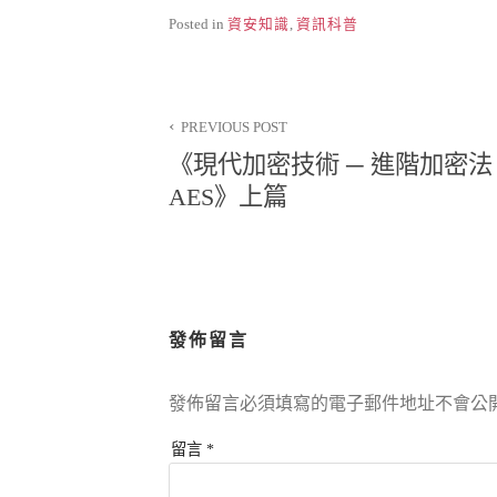
Posted in
資安知識
,
資訊科普
文
PREVIOUS POST
章
《現代加密技術 ─ 進階加密法
導
AES》上篇
覽
發佈留言
發佈留言必須填寫的電子郵件地址不會公
留言
*