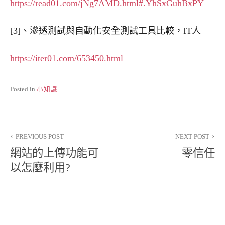
https://read01.com/jNg7AMD.html#.YhSxGuhBxPY
[3]、滲透測試與自動化安全測試工具比較，IT人
https://iter01.com/653450.html
Posted in
小知識
文
PREVIOUS POST
NEXT POST
章
網站的上傳功能可
零信任
導
以怎麼利用?
覽