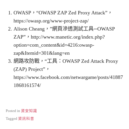
OWASP，“OWASP ZAP Zed Proxy Attack”，
https://owasp.org/www-project-zap/
Alison Cheang，”網頁滲透測試工具─OWASP
ZAP”，http://www.manetic.org/index.php?
option=com_content&id=4216:owasp-
zap&Itemid=301&lang=en
網路攻防戰，“工具：OWASP Zed Attack Proxy
(ZAP) Project”，
https://www.facebook.com/netwargame/posts/41887
1868161574/
Posted in
資安知識
Tagged
資訊科普