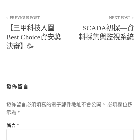
文
PREVIOUS POST
NEXT POST
章
【三甲科技入圍
SCADA初探—資
導
Best Choice資安獎
料採集與監視系統
決審】🥳
覽
發佈留言
發佈留言必須填寫的電子郵件地址不會公開。
必填欄位標
示為
*
留言
*