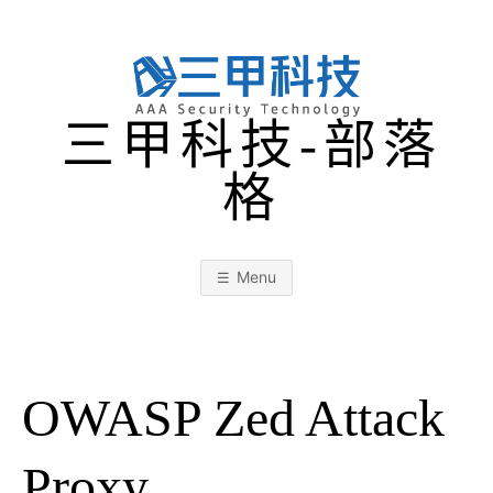
Skip
to
content
三甲科技-部落
格
Menu
OWASP Zed Attack
Proxy