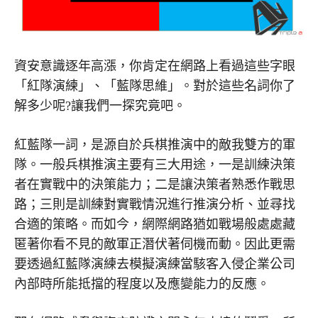
資安意識逐年高漲，你肯定在網路上看過這些字眼
「紅隊演練」、「藍隊思維」。對於這些名詞你了
解多少呢?讓我們一探究竟吧。
紅藍隊一詞，是源自於兵棋推演中的敵我雙方的軍
隊。一般兵棋推演主要有三大用途，一是訓練決策
者在實戰中的決策能力；二是讓決策者熟悉作戰思
路；三則是訓練對實戰情況進行推演分析、並尋找
合適的策略。而如今，網際網路猶如戰場般處處藏
匿著你看不見的敵軍正潛伏著伺機而動。因此更需
要透過紅藍隊演練去模擬演練當駭客入侵企業公司
內部時所能抵擋的程度以及應變能力的反應。